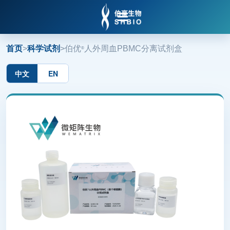

首页
>
科学试剂
>
伯优
人外周血PBMC分离试剂盒
®
中文
EN