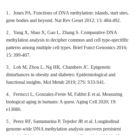
1、Jones PA. Functions of DNA methylation: islands, start sites,
gene bodies and beyond. Nat Rev Genet 2012; 13: 484-492.
2、Yang X, Shao X, Gao L, Zhang S. Comparative DNA
methylation analysis to decipher common and cell type-specifific
patterns among multiple cell types. Brief Funct Genomics 2016;
15: 399-407.
3、Loh M, Zhou L, Ng HK, Chambers JC. Epigenetic
disturbances in obesity and diabetes: Epidemiological and
functional insights. Mol Metab 2019; 27S: S33-S41.
4、Ferrucci L, Gonzalez-Freire M, Fabbri E et al. Measuring
biological aging in humans: A quest. Aging Cell 2020; 19:
e13080.
5、Perez RF, Santamarina P, Tejedor JR et al. Longitudinal
genome-wide DNA methylation analysis uncovers persistent