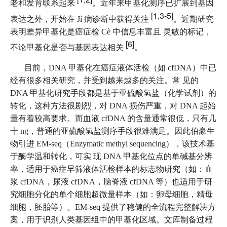
老和发育联系起来
。近年来甲基化测序已扩展到基因
[1,3-5]
表达之外，开始在 Jí 病诊断中获得关注
。近期研究
表明差异甲基化是癌症检 Cè 中信息丰富且 灵敏的标记，
[6]
不论甲基化是否与基因表达相关
。
目前，DNA 甲基化在癌症液体活检（如 cfDNA）中已
经有很多相关研究，并受到越来越多的关注。常 见的
DNA 甲基化研究手段都是基于亚硫酸氢盐（化学试剂）的
转化，这种方法很剧烈，对 DNA 损伤严重，对 DNA 起始
量有着较高要求。而血液 cfDNA 的含量通常很低，只有几
十 ng，普通的亚硫酸氢盐测序手段很难满足。因此伯豪生
物引进 EM-seq（Enzymatic methyl sequencing），该技术基
于酶学温和转化，可实 现 DNA 甲基化位点的单碱基分辨
率，适用于癌症早筛液体活检样本的标志物研究（如：血
浆 cfDNA，尿液 cfDNA，脑脊液 cfDNA 等）也适用于研
究细胞分化的单个细胞超微量样本（如：卵母细胞，精母
细胞，胚胎等）。EM-seq 提供了稳健的全流程完整解决方
案，用于识别人类基因组中的甲基化区域。文库制备过程