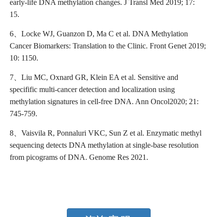
early-life DNA methylation changes. J Transl Med 2019; 17:
15.
6、Locke WJ, Guanzon D, Ma C et al. DNA Methylation
Cancer Biomarkers: Translation to the Clinic. Front Genet 2019;
10: 1150.
7、Liu MC, Oxnard GR, Klein EA et al. Sensitive and
specifific multi-cancer detection and localization using
methylation signatures in cell-free DNA. Ann Oncol2020; 21:
745-759.
8、Vaisvila R, Ponnaluri VKC, Sun Z et al. Enzymatic methyl
sequencing detects DNA methylation at single-base resolution
from picograms of DNA. Genome Res 2021.