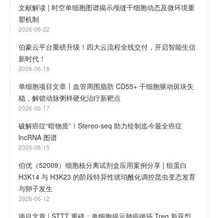
文献解读 | 时空单细胞图谱揭示颅缝干细胞动态及微环境重
塑机制
2026-06-22
伯豪云平台重磅升级！四大云流程全线交付，开启智能生信
新时代！
2026-06-18
单细胞项目文章丨血管周围脂肪 CD55+ 干细胞驱动斑块失
稳，解锁动脉粥样硬化治疗新靶点
2026-06-17
破解癌症“暗物质”！Stereo-seq 助力绘制迄今最全癌症
lncRNA 图谱
2026-06-15
伯优（52009）细胞核分离试剂盒应用案例分享 | 组蛋白
H3K14 与 H3K23 的阶段特异性琥珀酰化调控昆虫变态发育
与卵子发生
2026-06-12
项目文章 | STTT 重磅：单细胞揭示肺癌循环 Treg 新亚型