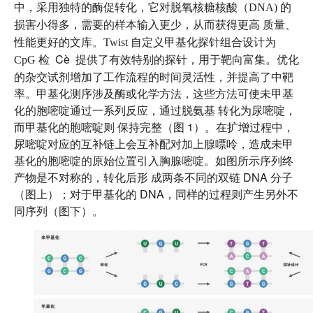
中，采用独特的酶促转化，它对脱氧核糖核酸（DNA) 的
损害小得多，需要的样本输入更少，从而获得更高 质量、
性能更好的文库。Twist 自定义甲基化探针组合设计为
Cè
提供了有效特别的探针，用于靶向富集。优化
CpG 检
的杂交试剂增加了工作流程的时间灵活性，并提高了中靶
率。甲基化测序涉及酶或化学方法，这些方法可使未甲基
化的胞嘧啶通过一系列反应，通过脱氨基 转化为尿嘧啶，
而甲基化的胞嘧啶则 保持完整（图 1）。在扩增过程中，
尿嘧啶对应的互补链上会互补配对加上腺嘌呤，造成未甲
基化的胞嘧啶的原始位置引入胸腺嘧啶。如图所示序列终
产物是不对称的，转化后形 成两条不同的双链 DNA 分子
（图上）；对于甲基化的 DNA，同样的过程则产生另外不
同序列（图下）。