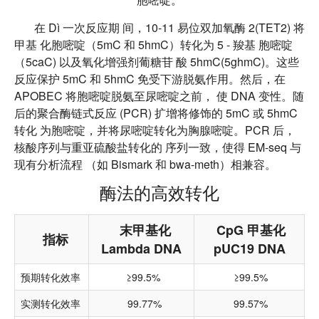
在 Dì 一次反应期
间，10-11 易位双加氧酶 2(TET2) 将
甲基
化胞嘧啶（5mC 和 5hmC）转化为 5 - 羧基
胞嘧啶
（5caC) 以及氧化增强剂葡糖苷
酸 5hmC(5ghmC)。这些
反应保护 5mC
和 5hmC 免受下游脱氨作用。然后，在
APOBEC 将胞嘧啶脱氨至尿嘧啶之前，
使 DNA 变性。随
后的聚合酶链式反应
(PCR) 扩增将修饰的 5mC 或 5hmC
转化
为胞嘧啶，并将尿嘧啶转化为胸腺嘧啶。
PCR 后，
核酸序列与重亚硫酸盐转化的
序列一致，使得 EM-seq 与
现有分析流程
（如 Bismark 和 bwa-meth）相兼容。
酶法的高效转化
末甲基化
CpG 甲基化
指标
Lambda DNA
pUC19 DNA
预期转化效率
≥99.5%
≥99.5%
实测转化效率
99.77%
99.57%