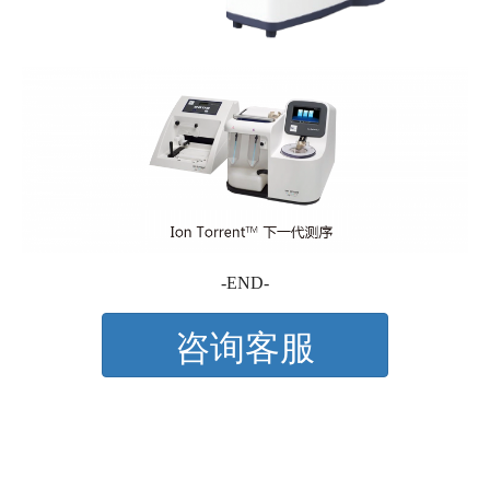
-END-
咨询客服