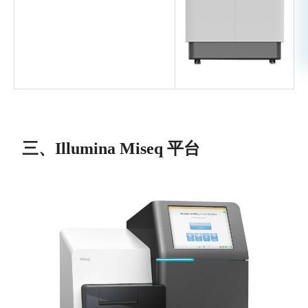
三、Illumina Miseq 平台