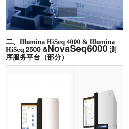
二、
Illumina HiSeq 4000 &
Illumina
NovaSeq6000
2500 &
测
HiSeq
序服务平台（部分）