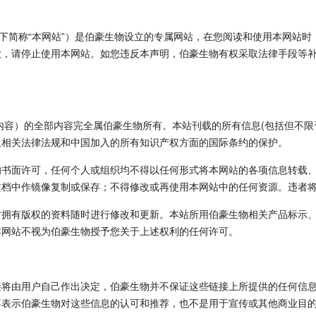
以下简称“本网站”）是伯豪生物设立的专属网站，在您阅读和使用本网站
款，请停止使用本网站。如您违反本声明，伯豪生物有权采取法律手段等
服务产品内容）的全部内容完全属伯豪生物所有。本站刊载的所有信息(包括但
及相关法律法规和中国加入的所有知识产权方面的国际条约的保护。
的书面许可，任何个人或组织均不得以任何形式将本网站的各项信息转载
文档中作镜像复制或保存；不得修改或再使用本网站中的任何资源。违者
对拥有版权的资料随时进行修改和更新。本站所用伯豪生物相关产品标示
本网站不视为伯豪生物授予您关于上述权利的任何许可。
接将由用户自己作出决定，伯豪生物并不保证这些链接上所提供的任何信
不表示伯豪生物对这些信息的认可和推荐，也不是用于宣传或其他商业目