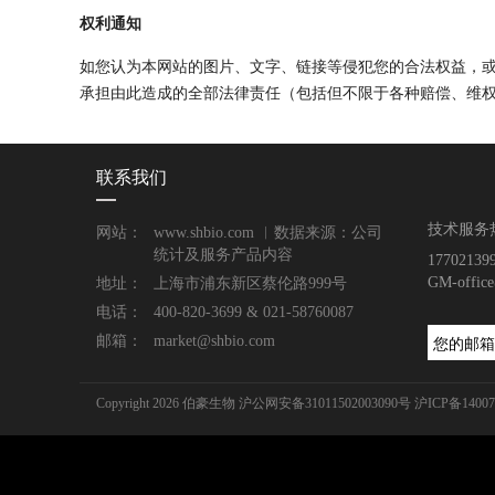
权利通知
如您认为本网站的图片、文字、链接等侵犯您的合法权益，
承担由此造成的全部法律责任（包括但不限于各种赔偿、维
联系我们
技术服务
网站：
www.shbio.com ︱数据来源：公司
统计及服务产品内容
177021
GM-offic
地址：
上海市浦东新区蔡伦路999号
电话：
400-820-3699 & 021-58760087
邮箱：
market@shbio.com
Copyright 2026 伯豪生物
沪公网安备31011502003090号
沪ICP备14007