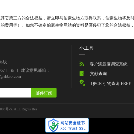
或其它第三方的合法权益，请立即与伯豪生物方取得联系，伯豪生物将及
权的费用等）。如您不确定伯豪生物网站的资料是否侵犯了您的合法权益
小工具
热线：

客户满意度调查系统
39967︱ ＆ ︱ 建议意见邮箱：

文献查询
e@shbio.com

QPCR 引物查询 FREE
邮件订阅
085号-5
. ALL Rights Res