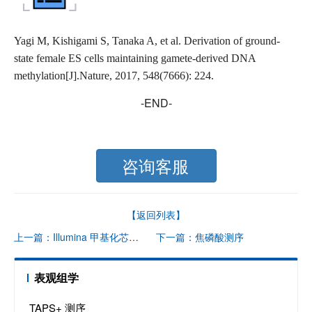
Yagi M, Kishigami S, Tanaka A, et al. Derivation of ground-
state female ES cells maintaining gamete-derived DNA
methylation[J].Nature, 2017, 548(7666): 224.
-END-
咨询客服
【返回列表】
上一篇：Illumina 甲基化芯片（935K）
下一篇：焦磷酸测序
表观组学
TAPS+ 测序