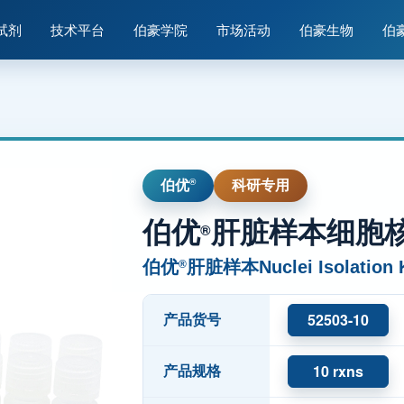
试剂
技术平台
伯豪学院
市场活动
伯豪生物
伯
®
伯优
科研专用
伯优
肝脏样本细胞
®
伯优
肝脏样本Nuclei Isolation K
®
52503-10
产品货号
10 rxns
产品规格