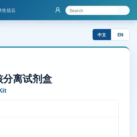
豪生信云


中文
EN
核分离试剂盒
it