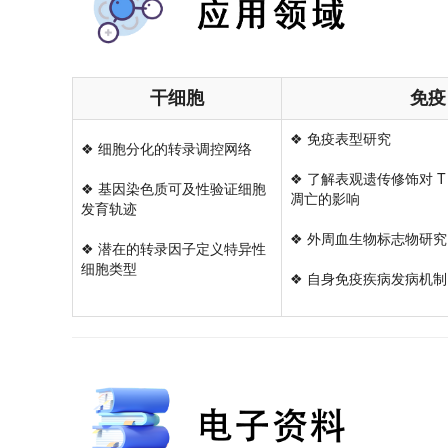
干细胞
免疫
❖
免疫表型研究
❖
细胞分化的转录调控网络
❖
了解表观遗传修饰对
T
❖
基因染色质可及性验证细胞
凋亡的影响
发育轨迹
❖
外周血生物标志物研究
❖
潜在的转录因子定义特异性
细胞类型
❖
自身免疫疾病发病机制