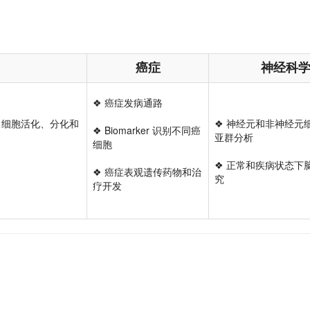
癌症
神经科
❖
癌症发病通路
细胞活化、分化和
❖
神经元和非神经元
❖
Biomarker
识别不同癌
亚群分析
细胞
❖
正常和疾病状态下
❖
癌症表观遗传药物和治
究
疗开发