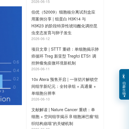
2026-06-15
伯优（52009）细胞核分离试剂盒应
用案例分享 | 组蛋白 H3K14 与
H3K23 的阶段特异性琥珀酰化调控昆
虫变态发育与卵子发生
2026-06-12
项目文章 | STTT 重磅：单细胞揭示肺
癌循环 Treg 新亚型 Tregfci ETS1 调
控肿瘤免疫微环境新机制
2026-06-11
10x Atera 预售开启 | 一张切片解锁空
伯
间组学新纪元：全转录组 + 高通量 +
豪
生
单细胞分辨率
物
2026-06-10
文献解读 | Nature Cancer 重磅：单
细胞 + 空间组学揭示 B 细胞淋巴瘤“组
织结构崩塌”的关键机制