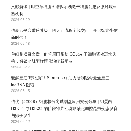
文献解读 | 时空单细胞图谱揭示颅缝干细胞动态及微环境重
塑机制
2026-06-22
伯豪云平台重磅升级！四大云流程全线交付，开启智能生信
新时代！
2026-06-18
单细胞项目文章丨血管周围脂肪 CD55+ 干细胞驱动斑块失
稳，解锁动脉粥样硬化治疗新靶点
2026-06-17
破解癌症“暗物质”！Stereo-seq 助力绘制迄今最全癌症
lncRNA 图谱
2026-06-15
伯优（52009）细胞核分离试剂盒应用案例分享 | 组蛋白
H3K14 与 H3K23 的阶段特异性琥珀酰化调控昆虫变态发育
与卵子发生
2026-06-12