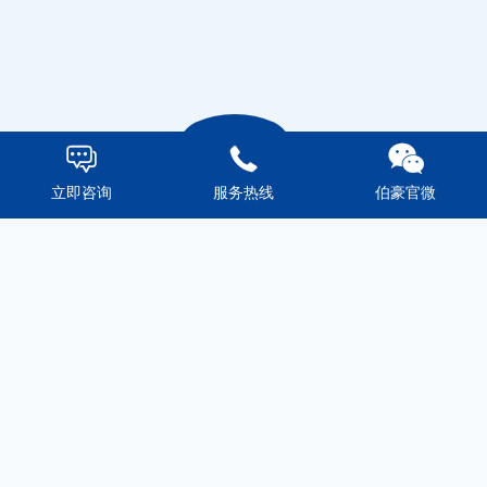



立即咨询
服务热线
伯豪官微
科研服务
技术平台
市场活动
伯豪生物
沪公网安备31011502003090号
沪ICP备14007085号-5
. ALL Rights Res