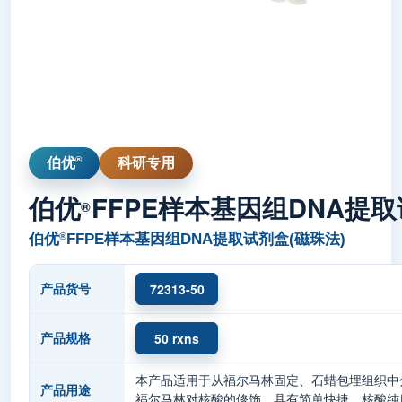
®
伯优
科研专用
伯优
FFPE样本基因组DNA提
®
®
伯优
FFPE样本基因组DNA提取试剂盒(磁珠法)
72313-50
产品货号
50 rxns
产品规格
本产品适用于从福尔马林固定、石蜡包埋组织中
产品用途
福尔马林对核酸的修饰，具有简单快捷、核酸纯