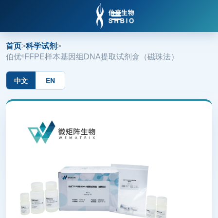

首页
>
科学试剂
>
伯优
FFPE样本基因组DNA提取试剂盒（磁珠法）
®
中文
EN