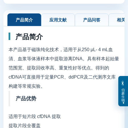
产品简介
应用文献
产品问答
相关
产品简介
本产品基于磁珠纯化技术，适用于从250 μL- 4 mL血
清、血浆等体液样本中提取游离DNA。具有样本起始量
范围宽、提取回收率高、重复性好等优点。得到的
cfDNA可直接用于定量PCR、ddPCR及二代测序文库
构建等常规实验。
伯
豪
生
产品优势
物
适用于短片段 cfDNA 提取
提取片段全覆盖