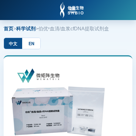

首页
>
科学试剂
>
伯优
血清/血浆cfDNA提取试剂盒
®
中文
EN