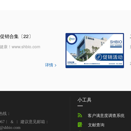
物促销合集〔22〕
www.shbio.com
详情 >
小工具
热线：

客户满意度调查系统
39967︱ ＆ ︱ 建议意见邮箱：

文献查询
e@shbio.com