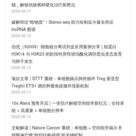
稳，解锁动脉粥样硬化治疗新靶点
2026-06-17
破解癌症“暗物质”！Stereo-seq 助力绘制迄今最全癌症
lncRNA 图谱
2026-06-15
伯优（52009）细胞核分离试剂盒应用案例分享 | 组蛋白
H3K14 与 H3K23 的阶段特异性琥珀酰化调控昆虫变态发育
与卵子发生
2026-06-12
项目文章 | STTT 重磅：单细胞揭示肺癌循环 Treg 新亚型
Tregfci ETS1 调控肿瘤免疫微环境新机制
2026-06-11
10x Atera 预售开启 | 一张切片解锁空间组学新纪元：全转录
组 + 高通量 + 单细胞分辨率
2026-06-10
文献解读 | Nature Cancer 重磅：单细胞 + 空间组学揭示 B
细胞淋巴瘤“组织结构崩塌”的关键机制