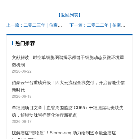
【返回列表】
上一篇：二零二三年 | 伯豪生物促销合集〔15〕
下一篇：二零二二年 | 伯豪生物促销合集〔14〕
热门推荐
文献解读 | 时空单细胞图谱揭示颅缝干细胞动态及微环境重
塑机制
2026-06-22
伯豪云平台重磅升级！四大云流程全线交付，开启智能生信
新时代！
2026-06-18
单细胞项目文章丨血管周围脂肪 CD55+ 干细胞驱动斑块失
稳，解锁动脉粥样硬化治疗新靶点
2026-06-17
破解癌症“暗物质”！Stereo-seq 助力绘制迄今最全癌症