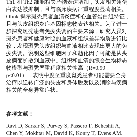
Th1 和 Th2 细胞相关产物表达增加，头发相关角蛋
白表达被抑制，且与临床疾病严重程度显著相关。
Olink 揭示斑秃患者血清炎症和心血管蛋白组特征，
且与头皮组织炎症基因标志物表达相关。为了进一
步探究斑秃患者免疫失调的主要来源，研究人员对
斑秃患者和健康对照的血液和组织差异物质进行比
较，发现斑秃头皮组织与血液相比表现出更大的免
疫失调。说明这些细胞因子和趋化因子可能是从头
皮病变扩散到血液中。组织和血清的综合生物标志
物模型与斑秃严重程度相关性高（R=0.99，
p<0.01），表明中度至重度斑秃患者可能需要全身
治疗以逆转广泛的头皮和身体脱发以及消除与疾病
相关的全身异常症状。
参考文献：
Ravi D, Sarkar S, Purvey S, Passero F, Beheshti A,
Chen Y, Mokhtar M, David K, Konry T, Evens AM.