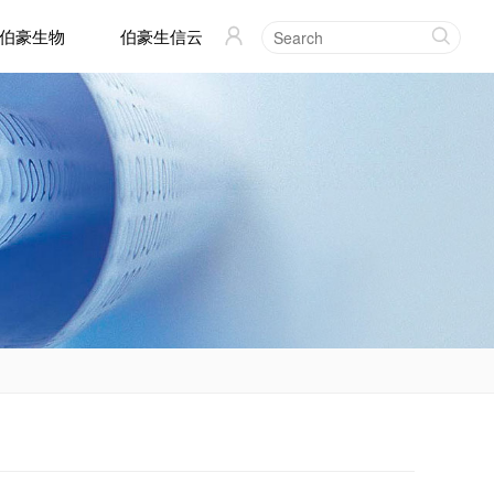
伯豪生物
伯豪生信云

