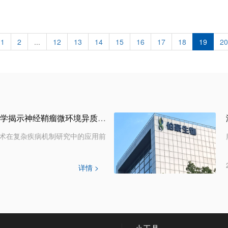
1
2
...
12
13
14
15
16
17
18
19
20
豪享直播 | 单细胞多组学揭示神经鞘瘤微环境异质性与治疗脆弱性
术在复杂疾病机制研究中的应用前
详情 >