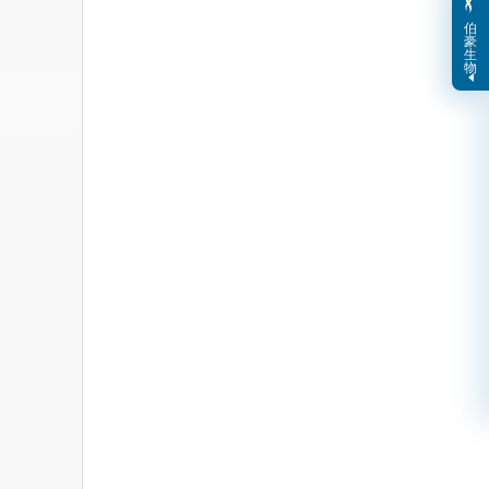
伯
豪
生
物