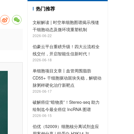
热门推荐
文献解读 | 时空单细胞图谱揭示颅缝
干细胞动态及微环境重塑机制
2026-06-22
伯豪云平台重磅升级！四大云流程全
线交付，开启智能生信新时代！
2026-06-18
单细胞项目文章丨血管周围脂肪
CD55+ 干细胞驱动斑块失稳，解锁动
脉粥样硬化治疗新靶点
2026-06-17
破解癌症“暗物质”！Stereo-seq 助力
绘制迄今最全癌症 lncRNA 图谱
2026-06-15
伯优（52009）细胞核分离试剂盒应
用案例分享 | 组蛋白 H3K14 与