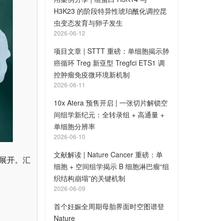
H3K23 的阶段特异性琥珀酰化调控昆
虫变态发育与卵子发生
2026-06-12
项目文章 | STTT 重磅：单细胞揭示肺
癌循环 Treg 新亚型 Tregfci ETS1 调
控肿瘤免疫微环境新机制
2026-06-11
10x Atera 预售开启 | 一张切片解锁空
间组学新纪元：全转录组 + 高通量 +
单细胞分辨率
2026-06-10
文献解读 | Nature Cancer 重磅：单
用展开。汇
细胞 + 空间组学揭示 B 细胞淋巴瘤“组
织结构崩塌”的关键机制
2026-06-09
首个妊娠全周期母胎界面时空图谱登
Nature