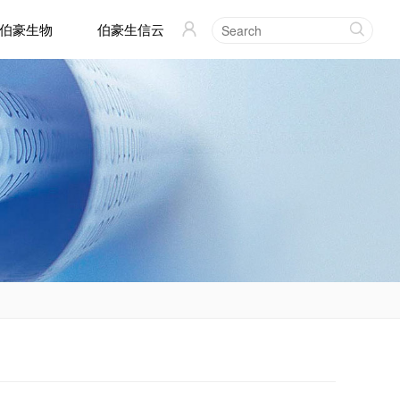
伯豪生物
伯豪生信云

