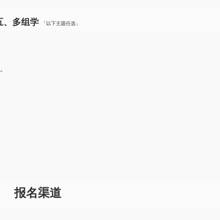
五、多组学
「以下主题任选」
。
报名渠道