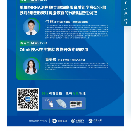
伯
豪
生
物