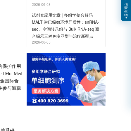
伯
2026-06-08
豪
生
物
试剂盒应用文章 | 多组学整合解码
MALT 淋巴瘤微环境异质性：snRNA-
seq、空间转录组与 Bulk RNA-seq 联
合揭示三种免疫亚型与治疗新靶点
2026-06-05
的保护作用
l Mol Med
基金国际合
并参与编辑
的关系研