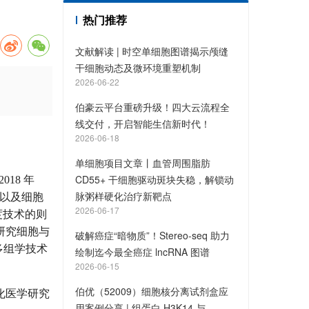
热门推荐
文献解读 | 时空单细胞图谱揭示颅缝
干细胞动态及微环境重塑机制
2026-06-22
伯豪云平台重磅升级！四大云流程全
线交付，开启智能生信新时代！
2026-06-18
单细胞项目文章丨血管周围脂肪
CD55+ 干细胞驱动斑块失稳，解锁动
18 年
脉粥样硬化治疗新靶点
以及细胞
2026-06-17
 年度技术的则
研究细胞与
破解癌症“暗物质”！Stereo-seq 助力
间多组学技术
绘制迄今最全癌症 lncRNA 图谱
2026-06-15
伯优（52009）细胞核分离试剂盒应
化医学研究
用案例分享 | 组蛋白 H3K14 与