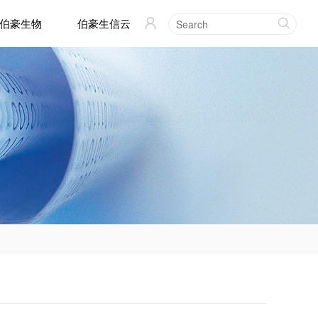
伯豪生物
伯豪生信云

