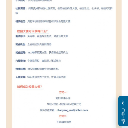
伯
豪
生
物