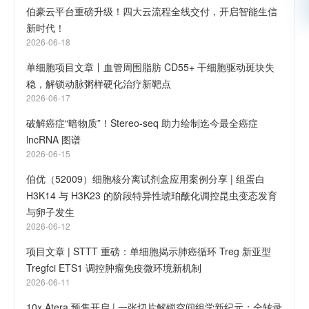
伯豪云平台重磅升级！四大云流程全线交付，开启智能生信
新时代！
2026-06-18
单细胞项目文章丨血管周围脂肪 CD55+ 干细胞驱动斑块失
稳，解锁动脉粥样硬化治疗新靶点
2026-06-17
破解癌症“暗物质”！Stereo-seq 助力绘制迄今最全癌症
lncRNA 图谱
2026-06-15
伯优（52009）细胞核分离试剂盒应用案例分享 | 组蛋白
H3K14 与 H3K23 的阶段特异性琥珀酰化调控昆虫变态发育
与卵子发生
2026-06-12
项目文章 | STTT 重磅：单细胞揭示肺癌循环 Treg 新亚型
Tregfci ETS1 调控肿瘤免疫微环境新机制
2026-06-11
10x Atera 预售开启 | 一张切片解锁空间组学新纪元：全转录