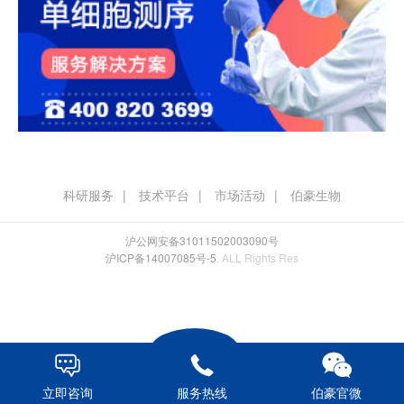
科研服务
技术平台
市场活动
伯豪生物
沪公网安备31011502003090号
沪ICP备14007085号-5
. ALL Rights Res



立即咨询
服务热线
伯豪官微