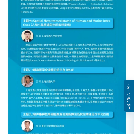
伯
豪
生
物