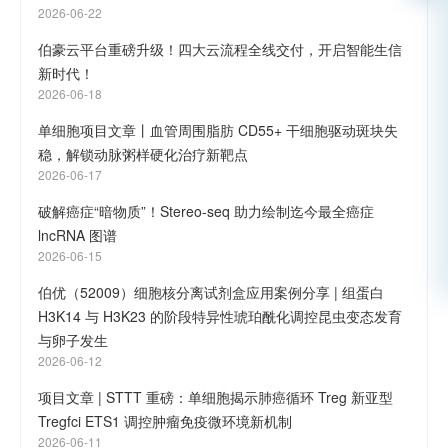
2026-06-22
伯豪云平台重磅升级！四大云流程全线交付，开启智能生信
新时代！
2026-06-18
单细胞项目文章丨血管周围脂肪 CD55+ 干细胞驱动斑块失
稳，解锁动脉粥样硬化治疗新靶点
2026-06-17
破解癌症“暗物质”！Stereo-seq 助力绘制迄今最全癌症
lncRNA 图谱
2026-06-15
伯优（52009）细胞核分离试剂盒应用案例分享 | 组蛋白
H3K14 与 H3K23 的阶段特异性琥珀酰化调控昆虫变态发育
与卵子发生
2026-06-12
项目文章 | STTT 重磅：单细胞揭示肺癌循环 Treg 新亚型
Tregfci ETS1 调控肿瘤免疫微环境新机制
2026-06-11