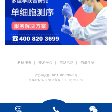
科研服务
技术平台
市场活动
伯豪生物
沪公网安备31011502003090号
沪ICP备14007085号-5
. ALL Rights Res


