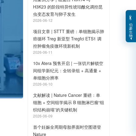
H3K23 的阶段特异性琥珀酰化调控昆
虫变态发育与卵子发生
2026-06-12
伯
豪
项目文章 | STTT 重磅：单细胞揭示肺
生
物
癌循环 Treg 新亚型 Tregfci ETS1 调
控肿瘤免疫微环境新机制
2026-06-11
10x Atera 预售开启 | 一张切片解锁空
间组学新纪元：全转录组 + 高通量 +
单细胞分辨率
2026-06-10
文献解读 | Nature Cancer 重磅：单
细胞 + 空间组学揭示 B 细胞淋巴瘤“组
织结构崩塌”的关键机制
2026-06-09
首个妊娠全周期母胎界面时空图谱登
Nature