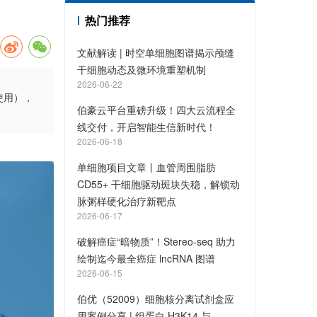
热门推荐
文献解读 | 时空单细胞图谱揭示颅缝
干细胞动态及微环境重塑机制
2026-06-22
使用），
伯豪云平台重磅升级！四大云流程全
线交付，开启智能生信新时代！
2026-06-18
单细胞项目文章丨血管周围脂肪
CD55+ 干细胞驱动斑块失稳，解锁动
脉粥样硬化治疗新靶点
2026-06-17
破解癌症“暗物质”！Stereo-seq 助力
绘制迄今最全癌症 lncRNA 图谱
2026-06-15
伯优（52009）细胞核分离试剂盒应
用案例分享 | 组蛋白 H3K14 与