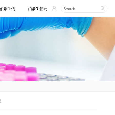
伯豪生物
伯豪生信云


载