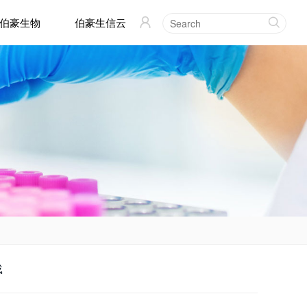
伯豪生物
伯豪生信云


载