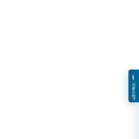
伯
豪
生
物