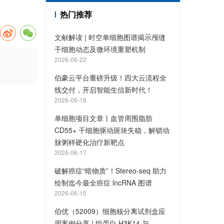
热门推荐
文献解读 | 时空单细胞图谱揭示颅缝
干细胞动态及微环境重塑机制
2026-06-22
伯豪云平台重磅升级！四大云流程全
线交付，开启智能生信新时代！
2026-06-18
单细胞项目文章丨血管周围脂肪
CD55+ 干细胞驱动斑块失稳，解锁动
脉粥样硬化治疗新靶点
2026-06-17
破解癌症“暗物质”！Stereo-seq 助力
绘制迄今最全癌症 lncRNA 图谱
2026-06-15
伯优（52009）细胞核分离试剂盒应
用案例分享 | 组蛋白 H3K14 与