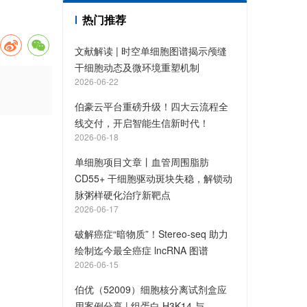
热门推荐
文献解读 | 时空单细胞图谱揭示颅缝
干细胞动态及微环境重塑机制
2026-06-22
伯豪云平台重磅升级！四大云流程全
线交付，开启智能生信新时代！
2026-06-18
单细胞项目文章丨血管周围脂肪
CD55+ 干细胞驱动斑块失稳，解锁动
脉粥样硬化治疗新靶点
2026-06-17
破解癌症“暗物质”！Stereo-seq 助力
绘制迄今最全癌症 lncRNA 图谱
2026-06-15
伯优（52009）细胞核分离试剂盒应
用案例分享 | 组蛋白 H3K14 与