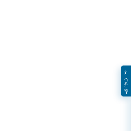
伯
豪
生
物