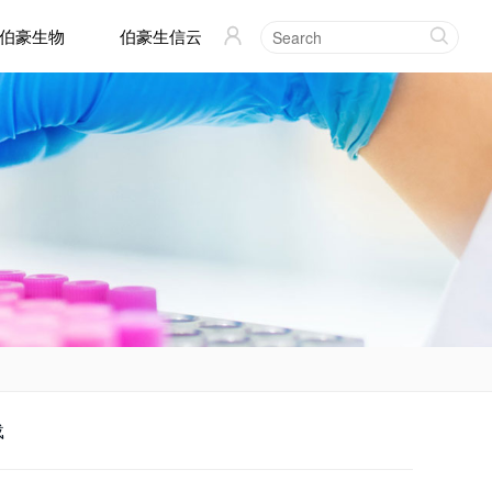
伯豪生物
伯豪生信云


载