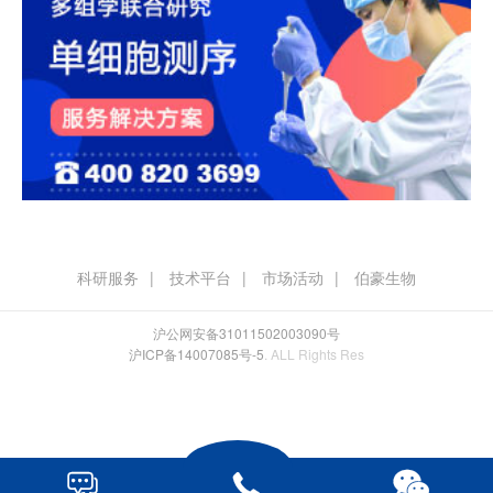
科研服务
技术平台
市场活动
伯豪生物
沪公网安备31011502003090号
沪ICP备14007085号-5
. ALL Rights Res


