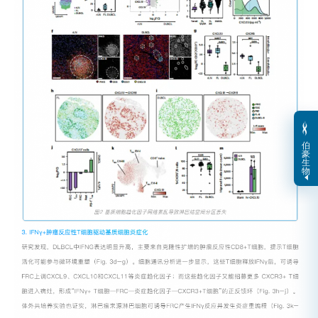
伯
豪
生
物