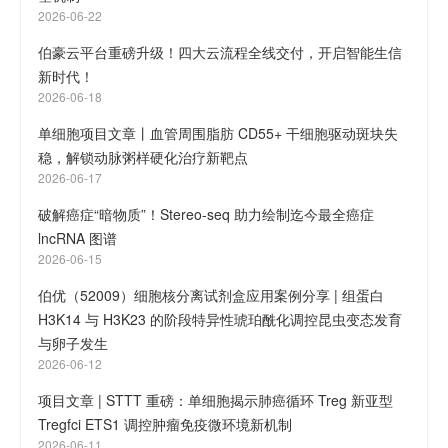
2026-06-22
伯豪云平台重磅升级！四大云流程全线交付，开启智能生信
新时代！
2026-06-18
单细胞项目文章丨血管周围脂肪 CD55+ 干细胞驱动斑块失
稳，解锁动脉粥样硬化治疗新靶点
2026-06-17
破解癌症“暗物质”！Stereo-seq 助力绘制迄今最全癌症
lncRNA 图谱
2026-06-15
伯优（52009）细胞核分离试剂盒应用案例分享 | 组蛋白
H3K14 与 H3K23 的阶段特异性琥珀酰化调控昆虫变态发育
与卵子发生
2026-06-12
项目文章 | STTT 重磅：单细胞揭示肺癌循环 Treg 新亚型
Tregfci ETS1 调控肿瘤免疫微环境新机制
2026-06-11