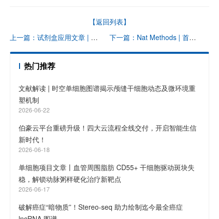
【返回列表】
上一篇：试剂盒应用文章 | 揭秘青光眼视神经保护靶点！Rac1/Kif2a 通路调控轴突退变，开启干预新策略
下一篇：Nat Methods | 首个泛癌空间单细胞 lncRNA 图谱成功绘制，覆盖 13 种癌症、22 万潜在 lncRNA
热门推荐
文献解读 | 时空单细胞图谱揭示颅缝干细胞动态及微环境重
塑机制
2026-06-22
伯豪云平台重磅升级！四大云流程全线交付，开启智能生信
新时代！
2026-06-18
单细胞项目文章丨血管周围脂肪 CD55+ 干细胞驱动斑块失
稳，解锁动脉粥样硬化治疗新靶点
2026-06-17
破解癌症“暗物质”！Stereo-seq 助力绘制迄今最全癌症
lncRNA 图谱