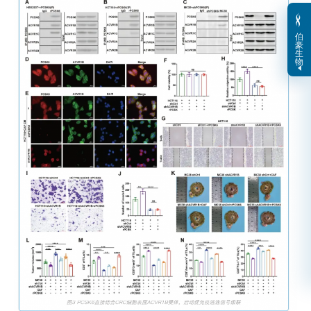
伯
豪
生
物