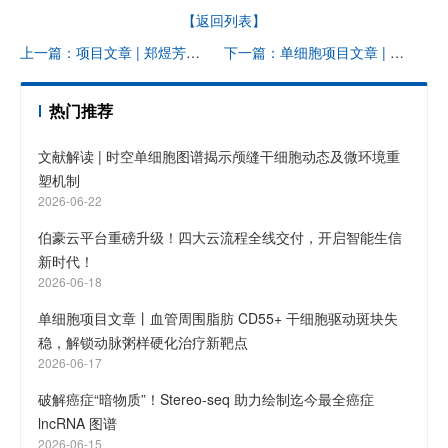
【返回列表】
上一篇：项目文章 | 郑煜芳研究员与合作团队破解自闭症“男性偏向”机制
下一篇：单细胞项目文章 | 单细胞测序技术解码肝癌免疫微环境：MAIT 细胞可塑性及促癌机制的新见解
热门推荐
文献解读 | 时空单细胞图谱揭示颅缝干细胞动态及微环境重
塑机制
2026-06-22
伯豪云平台重磅升级！四大云流程全线交付，开启智能生信
新时代！
2026-06-18
单细胞项目文章丨血管周围脂肪 CD55+ 干细胞驱动斑块失
稳，解锁动脉粥样硬化治疗新靶点
2026-06-17
破解癌症“暗物质”！Stereo-seq 助力绘制迄今最全癌症
lncRNA 图谱
2026-06-15