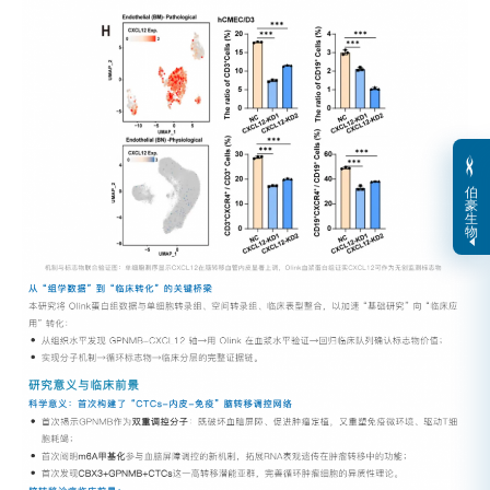
伯
豪
生
物