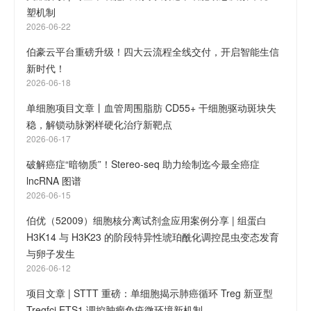
塑机制
2026-06-22
伯豪云平台重磅升级！四大云流程全线交付，开启智能生信
新时代！
2026-06-18
单细胞项目文章丨血管周围脂肪 CD55+ 干细胞驱动斑块失
稳，解锁动脉粥样硬化治疗新靶点
2026-06-17
破解癌症“暗物质”！Stereo-seq 助力绘制迄今最全癌症
lncRNA 图谱
2026-06-15
伯优（52009）细胞核分离试剂盒应用案例分享 | 组蛋白
H3K14 与 H3K23 的阶段特异性琥珀酰化调控昆虫变态发育
与卵子发生
2026-06-12
项目文章 | STTT 重磅：单细胞揭示肺癌循环 Treg 新亚型
Tregfci ETS1 调控肿瘤免疫微环境新机制