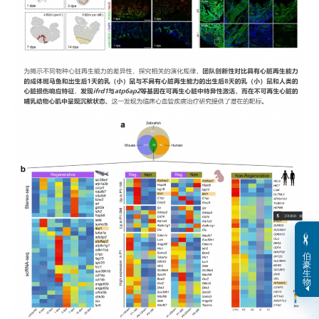
伯
豪
生
物