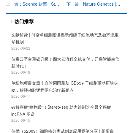
上一篇：Science 封面：Stereo-seq 鉴定蝾螈端脑再生过程中的重要神经干细胞亚型
下一篇：Nature Genetics | Stereo-seq 助力构建小鼠肝脏稳态及再生模型的时空转录图谱
热门推荐
文献解读 | 时空单细胞图谱揭示颅缝干细胞动态及微环境重
塑机制
2026-06-22
伯豪云平台重磅升级！四大云流程全线交付，开启智能生信
新时代！
2026-06-18
单细胞项目文章丨血管周围脂肪 CD55+ 干细胞驱动斑块失
稳，解锁动脉粥样硬化治疗新靶点
2026-06-17
破解癌症“暗物质”！Stereo-seq 助力绘制迄今最全癌症
lncRNA 图谱
2026-06-15
伯优（52009）细胞核分离试剂盒应用案例分享 | 组蛋白