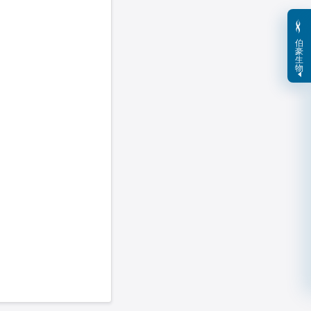
伯
豪
生
物